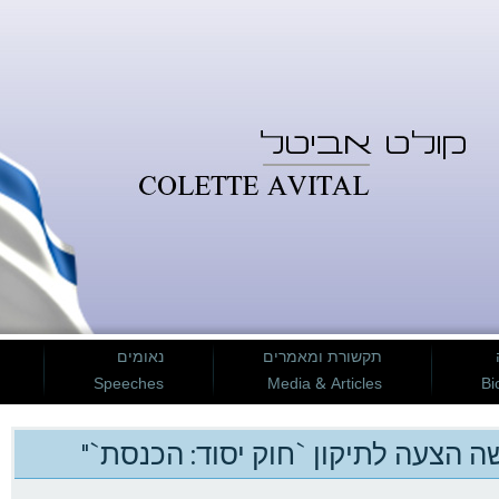
תקשורת ומאמרים
נאומים
Speeches
Media & Articles
Bi
 הצעה לתיקון `חוק יסוד: הכנסת`"