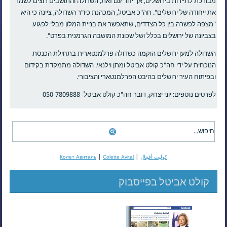
מבורכת לתיירות בירושלים, אך יחד עם זאת, השדולה והתושבים רוצים לשמר
את ייחודה של ירושלים". חה"כ אביטל, המכהנת כיו"ר השדולה, ציינה כי היא
"מצפה לפשרה בין כל הצדדים, שתאפשר את בניית המלון מבלי לפגוע
בצביונה של ירושלים בכלל ושל שכונת המושבה הגרמנית בפרט".
השדולה למען ירושלים הוקמה כשדולה פרלמנטארית בתחילת הכנסת
הנוכחית על ידי חה"כ קולט אביטל ומתן וילנאי. השדולה מתמקדת בקידום
ובפיתוח העיר ירושלים בהיבט הפרלמנטארי והציבורי.
לפרטים נוספים: יוני יצחק, דובר חה"כ קולט אביטל- 050-7809888
|
|
كوليت أفيتال
Colette Avital
Колет Авиталь
קולט אביטל בפייסבוק