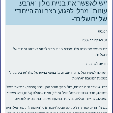
"יש לאפשר את בניית מלון `ארבע
עונות` מבלי לפגוע בצביונה הייחודי
של ירושלים"-
הכנסת
31 באוקטובר 2006
"יש לאפשר את בניית מלון 'ארבע עונות' מבלי לפגוע בצביונה הייחודי של
ירושלים"-
הודעה לעיתונות
השדולה למען ירושלים דנה היום, יום ג', בנושא בנייתו של מלון "ארבע עונות"
בשכונת המושבה הגרמנית.
בדיון, שנערך היום בכנסת, נטלו חלק: חה"כ מתן וילנאי (עבודה), יו"ר עמית של
השדולה, חברי הכנסת אבשלום וילן (מר"צ) וחיים אמסלם (ש"ס), נציגי משרדי
ממשלה, עיריית ירושלים, נציגי בית המלון ותושבים, המתנגדים לתכנית.
במהלך הדיון, אמרה חה"כ קולט אביטל (עבודה) כי "היוזמה להקמת המלון היא