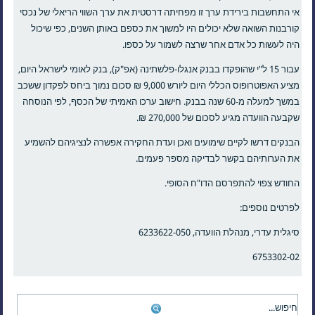
אי התחשבות בירידת ערך זו מפחיתה דרסטית את ערך השווי הריאלי של נכסי
קורבנות השואה שלא יכולים היו למשוך את כספם באותן השנים, כפי שיכול
היה לעשות כל אדם אחר שרצה לשמור על כספו.
עבור 15 ל"י שהופקדו בבנק אנגלו-פלשתינה (אפ"ק), בנק לאומי לישראל היום,
מציע האפוטרופוס הכללי היום ליורש 9,000 ₪ סכום נמוך ביחס לפקדון ששכב
במשך למעלה מ-60 שנה בבנק. חישוב ערכו האמיתי של הכסף, לפי הנוסחה
שקבעה הוועדה מגיע לסכום של 270,000 ₪.
הבנקים דרשו לקיים שימועים ואכן ועדת החקירה אפשרה לנציגיהם להשמיע
את הערותיהם בקשר לבדיקה מספר פעמים.
החודש צפוי להתפרסם הדו"ח הסופי.
לפרטים נוספים:
סיגלית עדרי, מנהלת הוועדה, 6233622-050
6753302-02