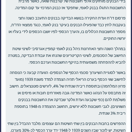
בידי הבנקים מוחזקים אלפי חשבונות של קורבנות שואה, כאשר מרבית
החשבונות התגלו בבנק לאומי, שתפקד אז כבנק המרכזי עד קום המדינה.
פרסום דו"ח ועדת החקירה בנושא הבדיקה בבנקים התעכב כשנה וחצי
בעקבות לחץ כבד שהפעילו הבנקים בעיקר בנק לאומי, כנגד ממצאי הדו"ח,
מספר החשבונות הכלולים בו, והערך הכספי לפיו יושבו הכספים לידי בעליו או
יורשיו החוקיים.
במהלך השנה וחצי האחרונות ניהל בנק לאומי קמפיין אגרסיבי לשינוי שיטת
החישוב של הסכומים, לשינוי הקריטריונים שהנחו את עבודת הבדיקה, במטרה
להביא לההפחתה משמעותית בהיקף החשבונות וערכם הכספי.
באשר לסוגיית השיערוך סכומי הכסף של הנספים- הוועדה קבעה כי הנוסחה
לחישוב שווי הכסף בערכו הריאלי תהיה הצמדה למדד משנת 1939 (מועד
פרוץ המלחמה) ובתוספת ריבית שנתית של 4%, ליורשים פוטנציאלים. חישוב
זה מתבסס על הנהוג כאשר המדינה גובה מאזרחים חובות או מיסים או
משלמת להם (כפי שקבעה ועדת וולקר שבדקה את החשבונות בבנקים
השוויצים). לגבי חשבונות ללא יורשים, תחושב ההצמדה מ-1948 בתוספת
ריבית 3% שנתית.
ההפרשים בחבות הבנקים בין שתי השיטות הם עצומים: מלבד ההבדל בין שתי
השיטות, יש לזכור שבין השנים 1939 ל-1948 ירד ערך הכסף לכ-30% מערכו.