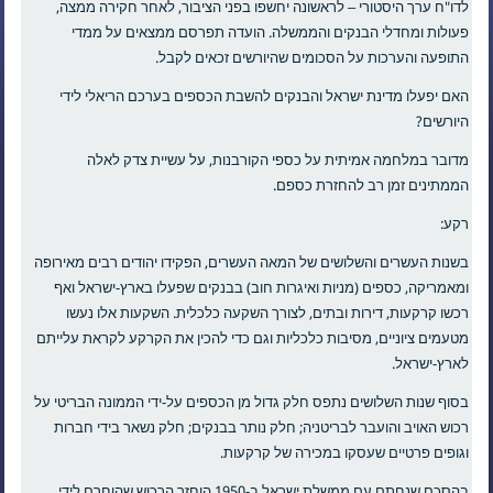
לדו"ח ערך היסטורי – לראשונה יחשפו בפני הציבור, לאחר חקירה ממצה,
פעולות ומחדלי הבנקים והממשלה. הועדה תפרסם ממצאים על ממדי
התופעה והערכות על הסכומים שהיורשים זכאים לקבל.
האם יפעלו מדינת ישראל והבנקים להשבת הכספים בערכם הריאלי לידי
היורשים?
מדובר במלחמה אמיתית על כספי הקורבנות, על עשיית צדק לאלה
הממתינים זמן רב להחזרת כספם.
רקע:
בשנות העשרים והשלושים של המאה העשרים, הפקידו יהודים רבים מאירופה
ומאמריקה, כספים (מניות ואיגרות חוב) בבנקים שפעלו בארץ-ישראל ואף
רכשו קרקעות, דירות ובתים, לצורך השקעה כלכלית. השקעות אלו נעשו
מטעמים ציוניים, מסיבות כלכליות וגם כדי להכין את הקרקע לקראת עלייתם
לארץ-ישראל.
בסוף שנות השלושים נתפס חלק גדול מן הכספים על-ידי הממונה הבריטי על
רכוש האויב והועבר לבריטניה; חלק נותר בבנקים; חלק נשאר בידי חברות
וגופים פרטיים שעסקו במכירה של קרקעות.
בהסכם שנחתם עם ממשלת ישראל ב-1950 הוחזר הרכוש שהוחרם לידי