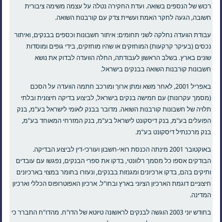
רכוש של הנספים בשואה. ועדת החקירה נטלה על עצמה משימה ציבורית
חשובה, הגעה לחקר האמת ועשיית צדק עם קורבנות השואה.
עבודת הוועדה נחלקה לשני תחומים: איתור חשבונות וכספים בבנקים, ואיתור
נכסים (בעיקר קרקעות) המוחזקים או שהיו מוחזקים, בידי גופים ומוסדות
שונים בארץ. בשלב הראשון לעבודתה, החלה הוועדה לבדוק את נושא
חשבונות קורבנות השואה בבנקים בישראל.
באפריל 2001, לאחר משא ומתן ארוך ומורכב חתמה הוועדה על הסכם
(מסמך עקרונות) עם חמישה בנקים בישראל, לביצוע בדיקה חיצונית ובלתי
תלויה של חשבונות קורבנות השואה. מדובר בבנק לאומי לישראל בע"מ, בנק
הפועלים בע"מ, בנק דיסקונט לישראל בע"מ, בנק המזרחי המאוחד בע"מ,
בנק מרכנתיל דיסקונט בע"מ.
באוקטובר 2001 מינתה הכנסת רואי-חשבון ועורכי-דין לביצוע הבדיקה.
הבודקים אספו כל מסמך רלוונטי, בדקו את ספרי הבנקים, נפגשו עם עובדים
ותיקים בהם, בדקו ארכיונים ומגנזות בבנקים, ונעזרו בחומר במצוי בארכיונים
חיצוניים דוגמת הארכיון הציוני בארץ ובחו"ל. ארכיון האפוטרופוס הכללי וארכיון
המדינה.
בחודש יוני 2003 הוגשה לבנקים לראשונה טיוטא של הדו"ח. מהדו"ח התברר כי