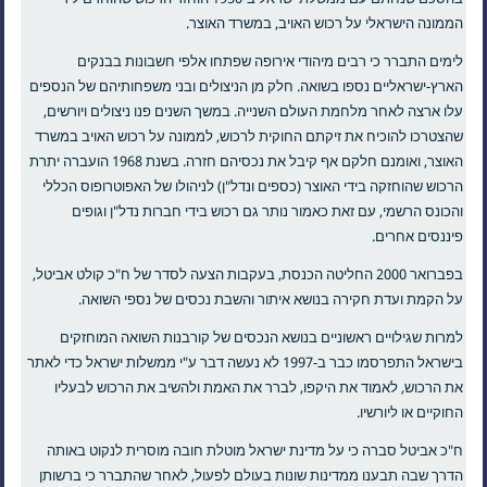
הממונה הישראלי על רכוש האויב, במשרד האוצר.
לימים התברר כי רבים מיהודי אירופה שפתחו אלפי חשבונות בבנקים
הארץ-ישראליים נספו בשואה. חלק מן הניצולים ובני משפחותיהם של הנספים
עלו ארצה לאחר מלחמת העולם השנייה. במשך השנים פנו ניצולים ויורשים,
שהצטרכו להוכיח את זיקתם החוקית לרכוש, לממונה על רכוש האויב במשרד
האוצר, ואומנם חלקם אף קיבל את נכסיהם חזרה. בשנת 1968 הועברה יתרת
הרכוש שהוחזקה בידי האוצר (כספים ונדל"ן) לניהולו של האפוטרופוס הכללי
והכונס הרשמי, עם זאת כאמור נותר גם רכוש בידי חברות נדל"ן וגופים
פיננסים אחרים.
בפברואר 2000 החליטה הכנסת, בעקבות הצעה לסדר של ח"כ קולט אביטל,
על הקמת ועדת חקירה בנושא איתור והשבת נכסים של נספי השואה.
למרות שגילויים ראשוניים בנושא הנכסים של קורבנות השואה המוחזקים
בישראל התפרסמו כבר ב-1997 לא נעשה דבר ע"י ממשלות ישראל כדי לאתר
את הרכוש, לאמוד את היקפו, לברר את האמת ולהשיב את הרכוש לבעליו
החוקיים או ליורשיו.
ח"כ אביטל סברה כי על מדינת ישראל מוטלת חובה מוסרית לנקוט באותה
הדרך שבה תבענו ממדינות שונות בעולם לפעול, לאחר שהתברר כי ברשותן