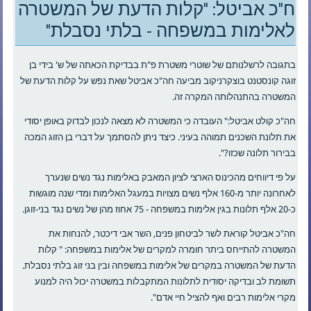
ח"כ אביטל: "קלות הדעת של המשטרה
לאלימות במשפחה - בלתי נסבלת"
בתגובה לרשלנותם של שוטרי משטרת פ"ת בבדיקת הכאתה של ש' בידי בן
זוגה קונסטנט בוצקרניקוב מביעה חה"כ אביטל שאת נפש על קלות הדעת של
המשטרה בהתנהלותה המקרה זה.
חה"כ קולט אביטל:" העובדה כי המשטרה לא מצאה לנכון לבדוק באופן יסודי
את תלונת השכנים תמוהה בעיני. כיצד ניתן להסתמך על דברי בן הזוג המכה
בבירור תלונה שכזו?".
על פי דיווחים מהכינוס הארצי לציון המאבק באלימות נגד נשים שנערך
לאחרונה יותר מ-160 אלף נשים מצויות במעגל האלימות ומדי שנה מוגשות
כ-20 אלף תלונות בגין אלימות במשפחה - 75 אחוז מהן של נשים נגד בני-זוגן.
חה"כ אביטל קוראת לשר לביטחון פנים, השר אבי דיכטר, להנחות את
המשטרה להתייחס ביתר חומרה למקרים של אלימות במשפחה: " קלות
הדעת של המשטרה במקרים של אלימות במשפחה ובין בני זוג בלתי נסבלת.
תשומת לב ובדיקה יסודית לתלונות המתקבלות במשטרה יכול היה למנוע
מקרי אלימות רבים ואף להציל חיי אדם".