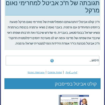
תגובתה של ח"כ אביטל למחרימי נאום
מרקל
ח"כ קולט אביטל:"התנהגותם הפופוליסטית של מחרימי נאום מרקל פוגעת
ביחסינו המיוחדים עם גרמניה. בעבר נאמו 2 נשיאי גרמניה בכנסת בגרמנית
ונשיא ישראל בבונדסטאג, בעברית. מי שדורש שיכבדו את תרבותו ושפתו ראוי
שיכבד את שפתה של מדינה עימה יש לנו מערכת יחסים דיפלומטית הדוקה"
ח"כ אביטל מכהנת כיו"ר אגודת הידידות הפרלמנטרית ישראל-גרמניה.
|
|
كوليت أفيتال
Colette Avital
Колет Авиталь
קולט אביטל בפייסבוק